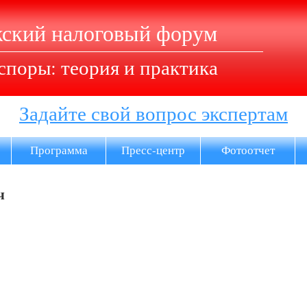
ский налоговый форум
споры: теория и практика
Задайте свой вопрос экспертам
Программа
Пресс-центр
Фотоотчет
ч