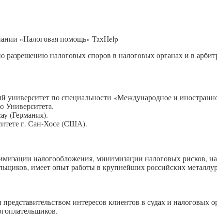
ании «Налоговая помощь» TaxHelp
о разрешению налоговых споров в налоговых органах и в арби
 университет по специальности «Международное и иностранно
о Университета.
сау (Германия).
итете г. Сан-Хосе (США).
имизации налогообложения, минимизации налоговых рисков, на
льщиков, имеет опыт работы в крупнейших российских металлу
 представительством интересов клиентов в судах и налоговых 
огоплательщиков.