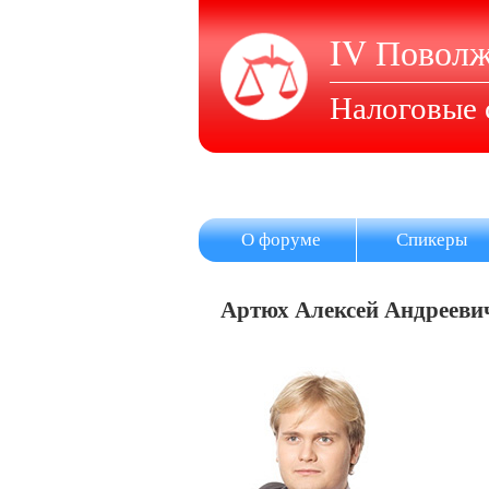
IV Поволж
Налоговые 
О форуме
Спикеры
Артюх Алексей Андрееви