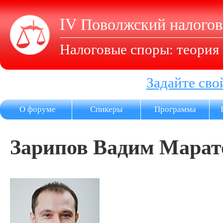
IV Поволжский налого
Налоговые споры: теория 
Задайте сво
О форуме
Спикеры
Программа
Зарипов Вадим Марат