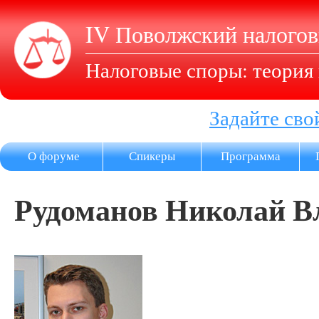
IV Поволжский налого
Налоговые споры: теория 
Задайте сво
О форуме
Спикеры
Программа
Рудоманов Николай 