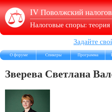
IV Поволжский налого
Налоговые споры: теория 
Задайте сво
О форуме
Спикеры
Программа
Зверева Светлана Ва